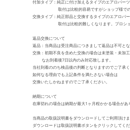
付加タイプ：純正に付け加えるタイプのエアロパーツ
取付は比較的容易ですがショップ様での取
交換タイプ：純正部品と交換するタイプのエアロパー
取付は比較的難しくなります。プロショップ
返品交換について
返品：当商品は受注商品につきまして返品は不可とな
交換：初期不良を含めた交換の場合は未塗装・未加工
なお到着後7日以内のみ対応致します。
当社到着ののち検品後の判断となりますのでご了承く
如何なる理由でも上記条件を満たさない場合は
交換いたしかねますのでご了承ください。
納期について
在庫切れの場合は納期が最大1ヶ月程かかる場合があ
当商品の取扱説明書をダウンロードしてご利用頂けま
ダウンロードは取扱説明書ボタンをクリックしてくだ