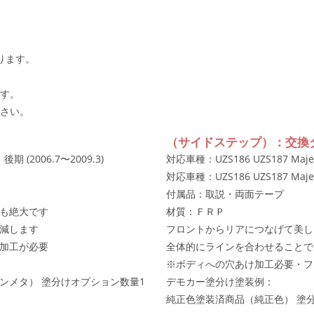
ります。
す。
さい。
（サイドステップ）：交換
期 (2006.7〜2009.3)
対応車種：UZS186 UZS187 Maj
対応車種：UZS186 UZS187 Maj
付属品：取説・両面テープ
も絶大です
材質：ＦＲＰ
減します
フロントからリアにつなげて美し
加工が必要
全体的にラインを合わせることで
※ボディへの穴あけ加工必要・フ
ンメタ） 塗分けオプション数量1
デモカー塗分け塗装例：
純正色塗装済商品（純正色） 塗