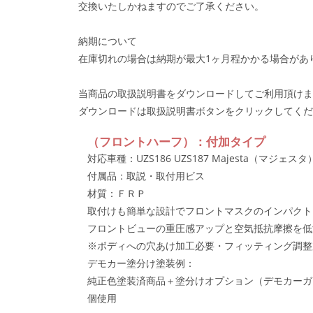
交換いたしかねますのでご了承ください。
納期について
在庫切れの場合は納期が最大1ヶ月程かかる場合があ
当商品の取扱説明書をダウンロードしてご利用頂けま
ダウンロードは取扱説明書ボタンをクリックしてくだ
（フロントハーフ）：付加タイプ
対応車種：UZS186 UZS187 Majesta（マジェスタ）後
付属品：取説・取付用ビス
材質：ＦＲＰ
取付けも簡単な設計でフロントマスクのインパクト
フロントビューの重圧感アップと空気抵抗摩擦を低
※ボディへの穴あけ加工必要・フィッティング調整
デモカー塗分け塗装例：
純正色塗装済商品＋塗分けオプション（デモカーガ
個使用