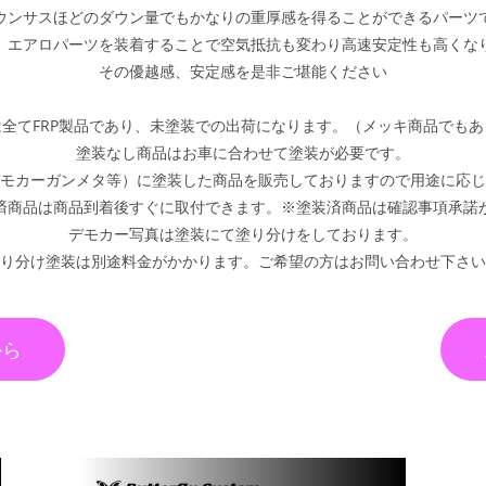
ウンサスほどのダウン量でもかなりの重厚感を得ることができるパーツ
、エアロパーツを装着することで空気抵抗も変わり高速安定性も高くな
その優越感、安定感を是非ご堪能ください
全てFRP製品であり、未塗装での出荷になります。（メッキ商品でも
塗装なし商品はお車に合わせて塗装が必要です。
モカーガンメタ等）に塗装した商品を販売しておりますので用途に応じ
済商品は商品到着後すぐに取付できます。※塗装済商品は確認事項承諾
デモカー写真は塗装にて塗り分けをしております。
り分け塗装は別途料金がかかります。ご希望の方はお問い合わせ下さい
から