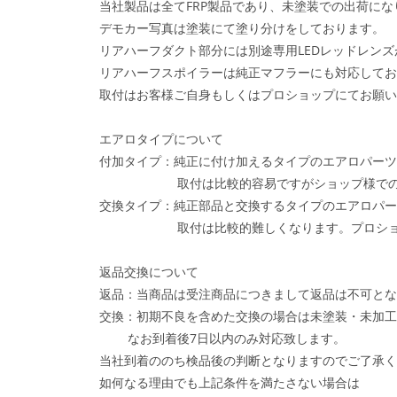
当社製品は全てFRP製品であり、未塗装での出荷に
デモカー写真は塗装にて塗り分けをしております。
リアハーフダクト部分には別途専用LEDレッドレンズ
リアハーフスポイラーは純正マフラーにも対応してお
取付はお客様ご自身もしくはプロショップにてお願い
エアロタイプについて
付加タイプ：純正に付け加えるタイプのエアロパーツ
取付は比較的容易ですがショップ様での取
交換タイプ：純正部品と交換するタイプのエアロパー
取付は比較的難しくなります。プロショップ
返品交換について
返品：当商品は受注商品につきまして返品は不可とな
交換：初期不良を含めた交換の場合は未塗装・未加工
なお到着後7日以内のみ対応致します。
当社到着ののち検品後の判断となりますのでご了承く
如何なる理由でも上記条件を満たさない場合は