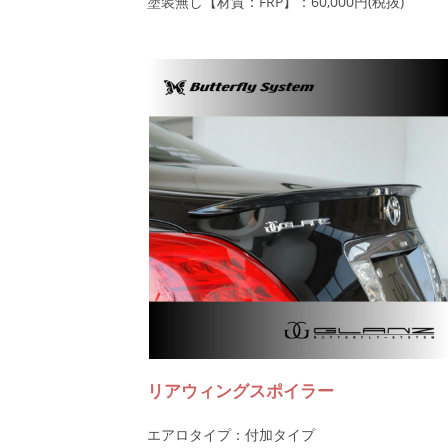
塗装無し【材質：FRP】：60,000円(税抜)
リアウィングスポイラー
エアロタイプ：付加タイプ