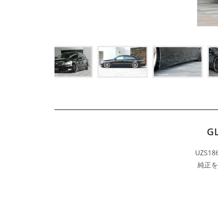
G
UZS1
純正を