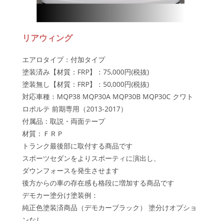
リアウィング
エアロタイプ：付加タイプ
塗装済み【材質：FRP】：75,000円(税抜)
塗装無し【材質：FRP】：50,000円(税抜)
対応車種：MQP38 MQP30A MQP30B MQP30C クワト
ロポルテ 前期専用（2013-2017）
付属品：取説・両面テープ
材質：ＦＲＰ
トランク最後部に取付する商品です
スポーツセダンをよりスポーティに演出し、
ダウンフォースを発生させます
後方からの車の存在感も格段に増加する商品です
デモカー塗分け塗装例：
純正色塗装済商品（デモカーブラック） 塗分けオプショ
ンなし