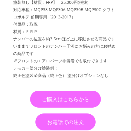
塗装無し【材質：FRP】：25,000円(税抜)
対応車種：MQP38 MQP30A MQP30B MQP30C クワト
ロポルテ 前期専用（2013-2017）
付属品：取説
材質：ＦＲＰ
ナンバーの位置を約3.5cmほど上に移動させる商品です
いままでフロントのナンバー干渉にお悩みの方にお勧め
の商品です
※フロントのエアロパーツ非装着でも取付できます
デモカー塗分け塗装例：
純正色塗装済商品（純正色） 塗分けオプションなし
ご購入はこちらから
お電話での注文