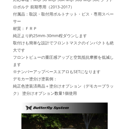
ロポルテ 前期専用（2013-2017）
付属品：取説・取付用ボルトナット・ビス・専用スペー
サー
材質：ＦＲＰ
純正より約25mm-30mm程ダウンします
取付けも簡単な設計でフロントマスクのインパクトも絶
大です
フロントビューの重圧感アップと空気抵抗摩擦を低減し
ます
※ナンバーアップベースエアロもSETになります
デモカー塗分け塗装例：
純正色塗装済商品＋塗分けオプション（デモカーブラッ
ク） 塗分けオプション数量1個使用